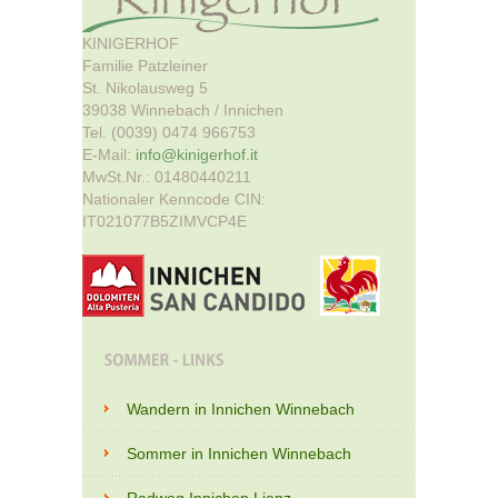
KINIGERHOF
Familie Patzleiner
St. Nikolausweg 5
39038 Winnebach / Innichen
Tel. (0039) 0474 966753
E-Mail:
info@kinigerhof.it
MwSt.Nr.: 01480440211
Nationaler Kenncode CIN:
IT021077B5ZIMVCP4E
Wandern in Innichen Winnebach
Sommer in Innichen Winnebach